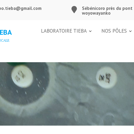
bo.tieba@gmail.com
Sébénicoro près du pont
woyowayanko
IEBA
LABORATOIRE TIEBA
NOS PÔLES
ICALE