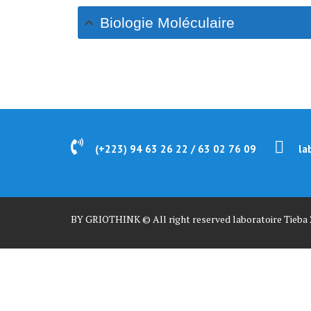
Biologie Moléculaire
(+223) 94 63 26 22 / 63 02 76 09
la
BY GRIOTHINK © All right reserved laboratoire Tieba 