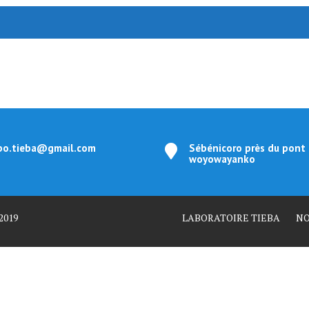
bo.tieba@gmail.com
Sébénicoro près du pont
woyowayanko
2019
LABORATOIRE TIEBA
NO