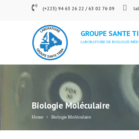
Skip
(+223) 94 63 26 22 / 63 02 76 09
la
to
content
GROUPE SANTE T
LABORATOIRE DE BIOLOGIE MÉD
Biologie Moléculaire
Home
Biologie Moléculaire