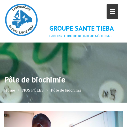
Skip
to
content
GROUPE SANTE TIEBA
LABORATOIRE DE BIOLOGIE MÉDICALE
Pôle de biochimie
Home
NOS PÔLES
Pôle de biochimie